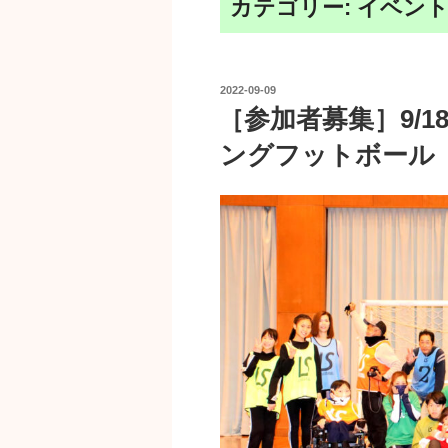
カテゴリー:
イベント
投
2022-09-09
稿
［参加者募集］9/
日:
ングフットボール