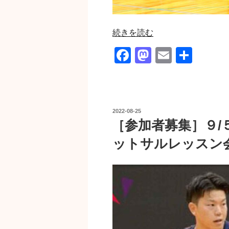
“［参
続きを読む
加
F
M
E
共
者
a
a
m
有
募
集］
c
st
ail
9/18（日）
e
o
ま
投
2022-08-25
b
d
ぜ
稿
［参加者募集］９/
日:
こ
o
o
ットサルレッスン
ぜ
o
n
ウ
k
ォ
ー
キ
ン
グ
フ