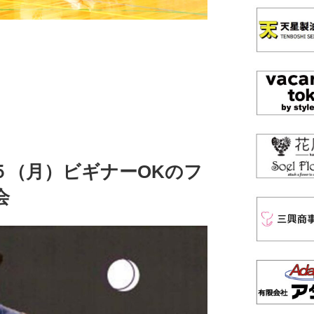
５（月）ビギナーOKのフ
会