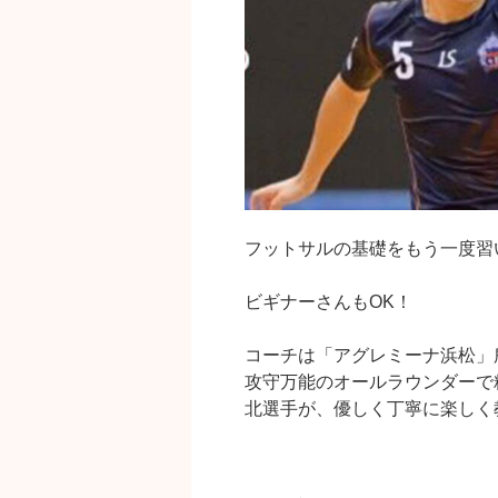
ッ
ト
ボ
ー
ル”
の
フットサルの基礎をもう一度習
ビギナーさんもOK！
コーチは「アグレミーナ浜松」
攻守万能のオールラウンダーで
北選手が、優しく丁寧に楽しく