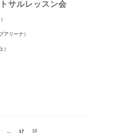
ットサルレッスン会
月）
ブアリーナ）
上）
固
固
固
18
…
17
定
定
定