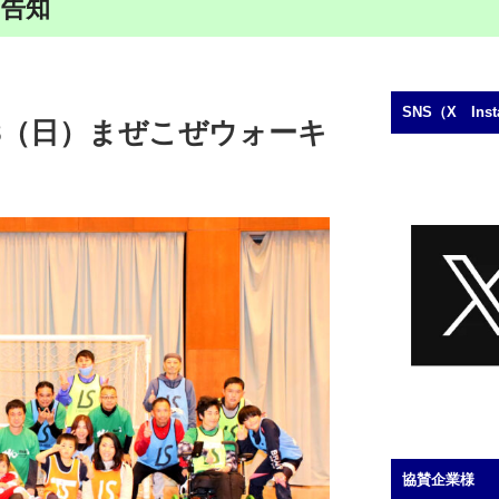
告知
SNS（X In
18（日）まぜこぜウォーキ
協賛企業様