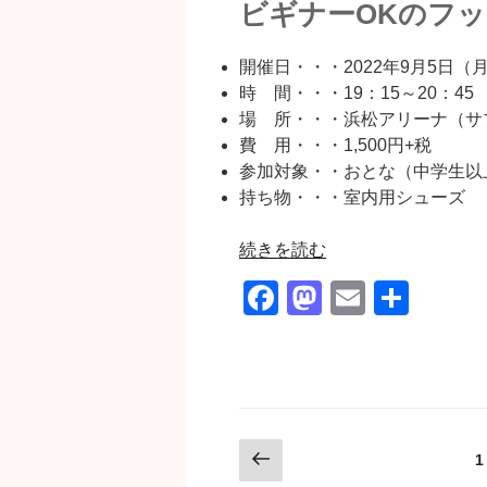
ビギナーOKのフ
開催日・・・2022年9月5日（
時 間・・・19：15～20：45
場 所・・・浜松アリーナ（サ
費 用・・・1,500円+税
参加対象・・おとな（中学生以
持ち物・・・室内用シューズ
“［参
続きを読む
加
F
M
E
共
者
a
a
m
有
募
集］
c
st
ail
９/
e
o
５
b
d
（月）
投
前
ビ
1
o
o
の
ギ