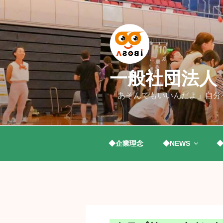
コ
ン
テ
ン
ツ
へ
一般社団法人 A
ス
キ
「あそんでもいいんだよ」自分
ッ
プ
◆企業理念
◆NEWS