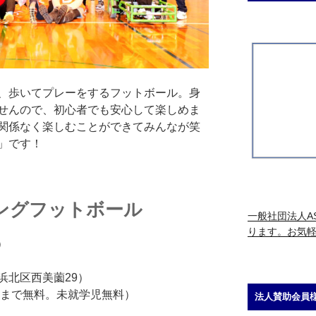
、歩いてプレーをするフットボール。身
せんので、初心者でも安心して楽しめま
関係なく楽しむことができてみんなが笑
」です！
ングフットボール
一般社団法人AS
ります。お気
）
北区西美薗29）
まで無料。未就学児無料）
法人賛助会員