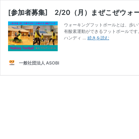
[参加者募集] 2/20（月）まぜこぜウ
ウォーキングフットボールとは、歩い
有酸素運動ができるフットボールです
[参
ハンディ …
続きを読む
加
者
募
一般社団法人 ASOBI
集]
2/20（月）
ま
ぜ
こ
ぜ
ウ
ォ
ー
キ
ン
グ