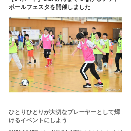
日:
b
d
ポ
ボールフェスタを開催しました
ー
o
o
ツ
o
n
祭
k
り
に
参
加
し
ま
し
た！
（細
江
総
合
ひとりひとりが大切なプレーヤーとして輝
体
けるイベントにしよう
育