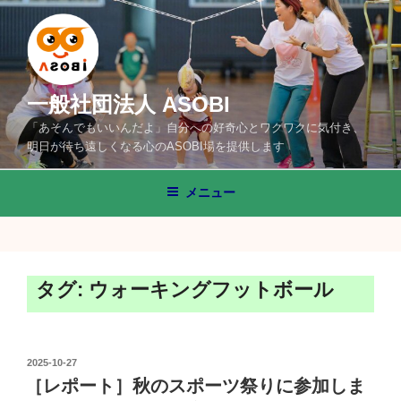
コ
ン
テ
ン
ツ
一般社団法人 ASOBI
へ
「あそんでもいいんだよ」自分への好奇心とワクワクに気付き、
ス
明日が待ち遠しくなる心のASOBI場を提供します
キ
ッ
メニュー
プ
タグ:
ウォーキングフットボール
投
2025-10-27
稿
［レポート］秋のスポーツ祭りに参加しま
日: