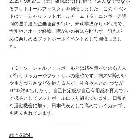
セ
2025年9月27日（土）雄踏総合体育館で「みんなでつなが
ン
るフットボールフェスタ」を開催しました。このイベン
タ
トはソーシャルフットボールチーム（※）エンギーア静
ー）”
岡の選手達と企画運営を行い、未就学児から70代まで、
の
性別やスポーツ経験、障がいの有無を問わず、誰もが一
緒に楽しめるフットボールイベントとして開催しまし
た。
（※）ソーシャルフットボールとは精神障がいのある人
が行うサッカーやフットサルの総称です。病気や障がい
や生きづらさなどを抱える人が、社会や人との”つなが
り”を紡ぎ出したり、自己肯定感や自己有用感を育んでい
く機会としてフットボールに取り組んでいます。日常的
な運動機会に加え、日本代表として高めていくカテゴリ
も両立されています。
“［レ
続きを読む