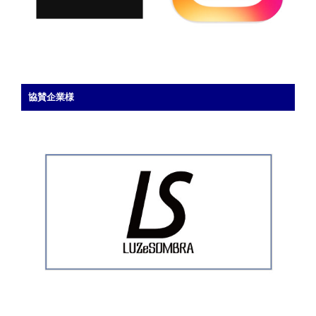
ェ
ス
タ
を
開
催！！”
協賛企業様
の