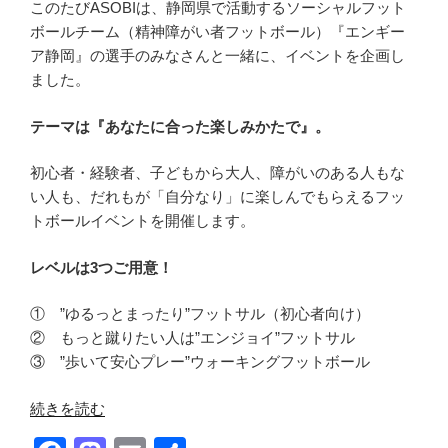
このたびASOBIは、静岡県で活動するソーシャルフット
ボールチーム（精神障がい者フットボール）『エンギー
ア静岡』の選手のみなさんと一緒に、イベントを企画し
ました。
テーマは『あなたに合った楽しみかたで』。
初心者・経験者、子どもから大人、障がいのある人もな
い人も、だれもが「自分なり」に楽しんでもらえるフッ
トボールイベントを開催します。
レベルは3つご用意！
① ”ゆるっとまったり”フットサル（初心者向け）
② もっと蹴りたい人は”エンジョイ”フットサル
③ ”歩いて安心プレー”ウォーキングフットボール
“［参
続きを読む
加