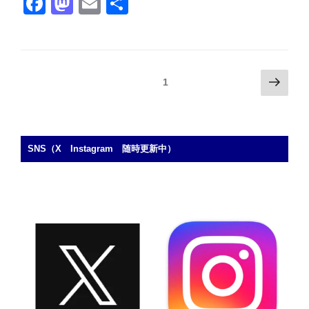
F
M
E
共
者
a
a
m
有
募
集］
c
st
ail
9/27（土）
e
o
み
投
次
固定ページ
1
b
d
ん
の
稿
な
o
o
ペ
の
で
ー
o
n
ペ
つ
ジ
SNS（X Instagram 随時更新中）
k
な
ー
が
ジ
る
送
フ
り
ッ
ト
ボ
ー
ル
フ