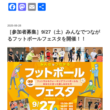
ポ
F
M
E
共
ー
a
a
m
有
ト］
9/27
c
st
ail
み
投
2025-08-28
e
o
稿
ん
［参加者募集］9/27（土）みんなでつなが
日:
b
d
な
るフットボールフェスタを開催！！
で
o
o
つ
o
n
な
k
が
る
フ
ッ
ト
ボ
ー
ル
フ