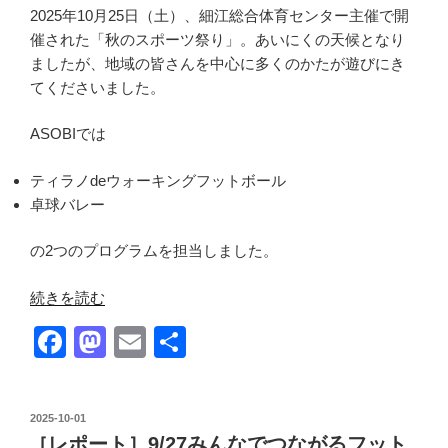
2025年10月25日（土）、細江総合体育センター主催で開
催された「秋のスポーツ祭り」。あいにくの天候となり
ましたが、地域の皆さんを中心に多くのかたが遊びにき
てくださいました。
ASOBIでは
ティラノdeウォーキングフットボール
卓球バレー
の2つのプログラムを担当しました。
“［レ
続きを読む
ポ
F
M
E
共
ー
a
a
m
有
ト］
秋
c
st
ail
の
投
2025-10-01
e
o
稿
ス
［レポート］9/27みんなでつながるフット