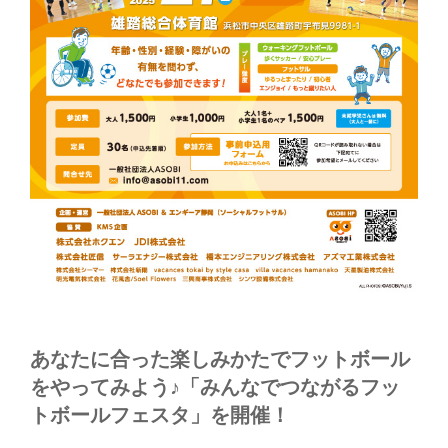
ェ
ス
タ
を
開
催
し
ま
し
た”
の
あなたに合った楽しみかたでフットボール
をやってみよう♪「みんなでつながるフッ
トボールフェスタ」を開催！