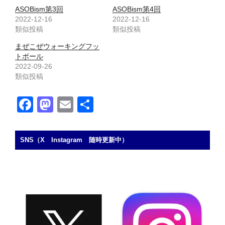
ASOBism第3回
ASOBism第4回
2022-12-16
2022-12-16
類似投稿
類似投稿
まぜこぜウォーキングフッ
トボール
2022-09-26
類似投稿
F
M
E
共
a
a
m
有
c
st
ail
SNS（X Instagram 随時更新中）
e
o
b
d
o
o
o
n
k