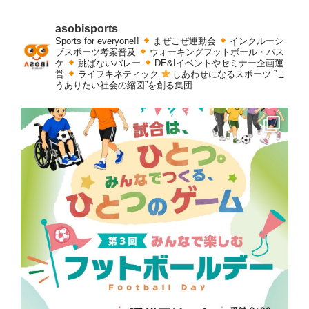
asobisports
Sports for everyone!!
まぜこぜ運動会
インクルーシ
ブスポーツ考案普及
ウォーキングフットボール・バス
ケ
跳ばないバレー
DE&Iイベントやセミナー企画運
営
ライフキネティック
しあわせになるスポーツ
”こ
うありたい社会の縮図”を創る集団