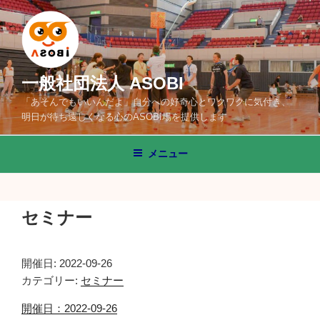
コ
ン
テ
ン
ツ
一般社団法人 ASOBI
へ
「あそんでもいいんだよ」自分への好奇心とワクワクに気付き、
ス
明日が待ち遠しくなる心のASOBI場を提供します
キ
ッ
メニュー
プ
セミナー
開催日: 2022-09-26
カテゴリー:
セミナー
開催日：2022-09-26