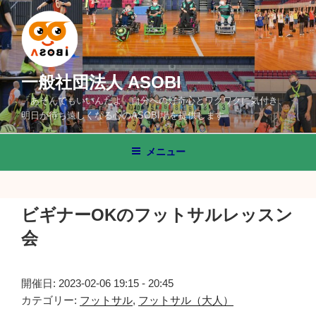
コ
ン
テ
ン
ツ
一般社団法人 ASOBI
へ
「あそんでもいいんだよ」自分への好奇心とワクワクに気付き、
ス
明日が待ち遠しくなる心のASOBI場を提供します
キ
ッ
メニュー
プ
ビギナーOKのフットサルレッスン
会
開催日: 2023-02-06 19:15 - 20:45
カテゴリー:
フットサル
,
フットサル（大人）