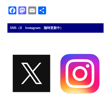
F
M
E
共
a
a
m
有
c
st
ail
SNS（X Instagram 随時更新中）
e
o
b
d
o
o
o
n
k