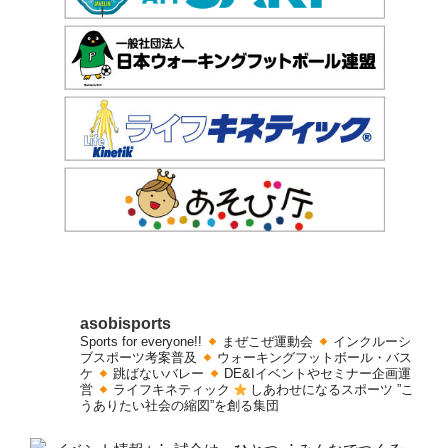
asobisports
Sports for everyone!!
まぜこぜ運動会
インクルーシ
ブスポーツ考案普及
ウォーキングフットボール・バス
ケ
跳ばないバレー
DE&Iイベントやセミナー企画運
営
ライフキネティック
しあわせになるスポーツ
”こ
うありたい社会の縮図”を創る集団