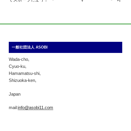
一般社団法人 ASOBI
Wada-cho,
Cyuo-ku,
Hamamatsu-shi,
Shizuoka-ken,
Japan
mail:
info@asobi11.com