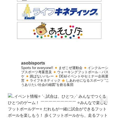
asobisports
Sports for everyone!!
まぜこぜ運動会
インクルーシ
ブスポーツ考案普及
ウォーキングフットボール・バス
ケ
跳ばないバレー
DE&Iイベントやセミナー企画運
営
ライフキネティック
しあわせになるスポーツ
”こ
うありたい社会の縮図”を創る集団