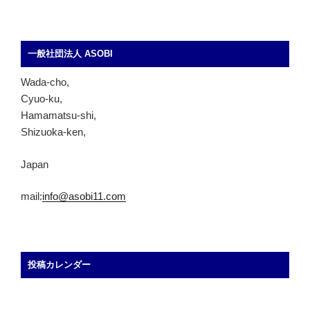
一般社団法人 ASOBI
Wada-cho,
Cyuo-ku,
Hamamatsu-shi,
Shizuoka-ken,
Japan
mail:
info@asobi11.com
投稿カレンダー