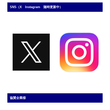
c
st
ail
SNS（X Instagram 随時更新中）
e
o
b
d
o
o
o
n
k
協賛企業様