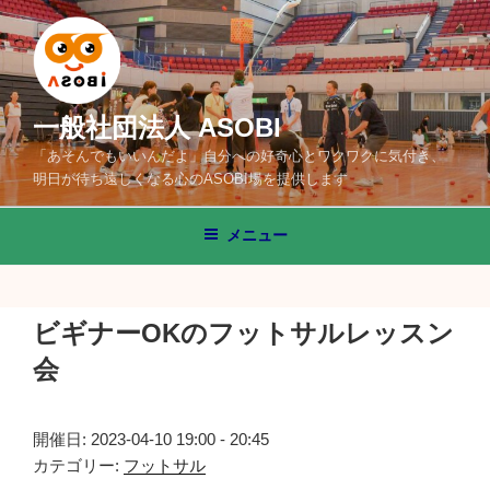
コ
ン
テ
ン
ツ
一般社団法人 ASOBI
へ
「あそんでもいいんだよ」自分への好奇心とワクワクに気付き、
ス
明日が待ち遠しくなる心のASOBI場を提供します
キ
ッ
メニュー
プ
ビギナーOKのフットサルレッスン
会
開催日: 2023-04-10 19:00 - 20:45
カテゴリー:
フットサル