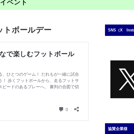
ツイベント
ットボールデー
SNS（X In
協賛企業様