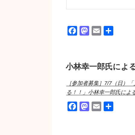
F
M
E
共
a
a
m
有
c
st
ail
e
o
小林幸一郎氏によ
b
d
o
o
［参加者募集］7/7（日）
o
n
る！！」小林幸一郎氏によ
k
F
M
E
共
a
a
m
有
c
st
ail