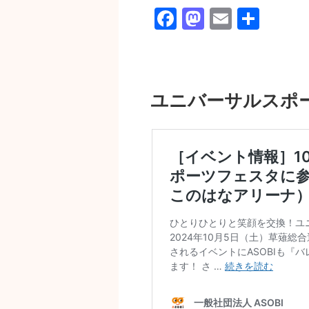
F
M
E
共
a
a
m
有
c
st
ail
e
o
ユニバーサルスポ
b
d
o
o
o
n
k