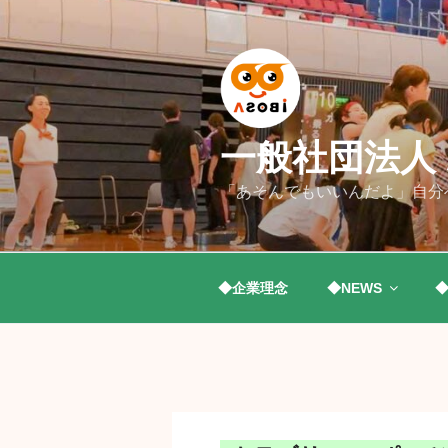
コ
ン
テ
ン
ツ
へ
一般社団法人 A
ス
キ
「あそんでもいいんだよ」自分
ッ
プ
◆企業理念
◆NEWS