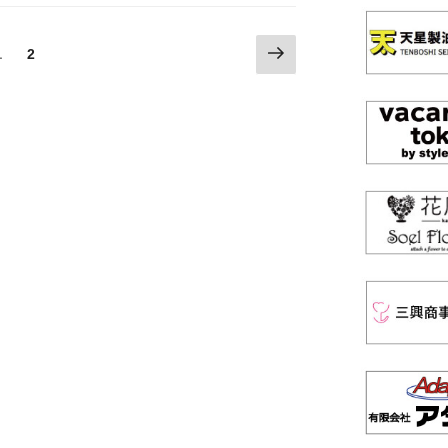
次
固
1
固
2
の
定
定
ペ
ペ
ペ
ー
ー
ー
ジ
ジ
ジ