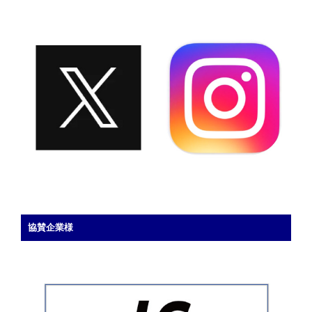
サ
o
o
の
ル
o
n
ス
k
ポ
ー
ツ
フ
ェ
ス
タ
に
参
加
し
協賛企業様
ま
し
た”
の