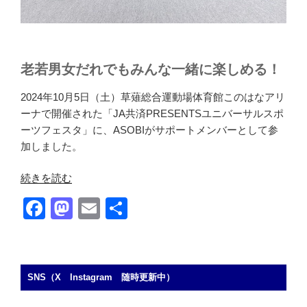
ト
リ
ー
ト
老若男女だれでもみんな一緒に楽しめる！
ピ
ア
2024年10月5日（土）草薙総合運動場体育館このはなアリ
ノ/
ーナで開催された「JA共済PRESENTSユニバーサルスポ
ま
ーツフェスタ」に、ASOBIがサポートメンバーとして参
ぜ
加しました。
こ
ぜ
“［レ
続きを読む
ス
ポ
F
M
E
共
ト
ー
リ
a
a
m
有
ト］
ー
ユ
c
st
ail
ト
ニ
e
o
ピ
バ
SNS（X Instagram 随時更新中）
ア
b
d
ー
ノ」”