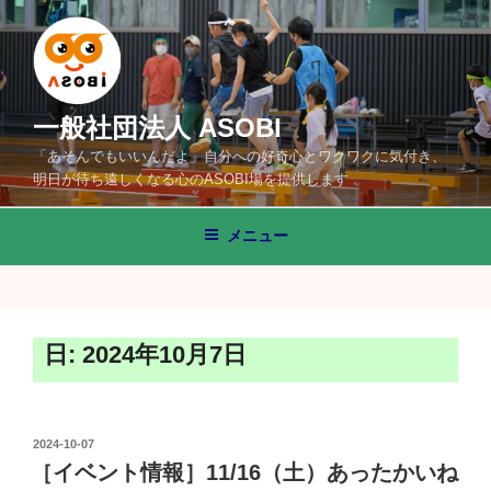
コ
ン
テ
ン
ツ
一般社団法人 ASOBI
へ
「あそんでもいいんだよ」自分への好奇心とワクワクに気付き、
ス
明日が待ち遠しくなる心のASOBI場を提供します
キ
ッ
メニュー
プ
日:
2024年10月7日
投
2024-10-07
稿
［イベント情報］11/16（土）あったかいね
日: