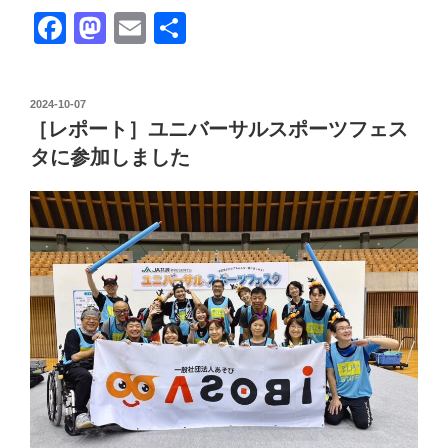
ベ
F
M
E
共
ン
a
a
m
有
ト
情
c
st
ail
報］
投
2024-10-07
e
o
稿
11/16（土）
［レポート］ユニバーサルスポーツフェス
日:
b
d
あ
タに参加しました
っ
o
o
た
o
n
か
k
い
ね
お
ん
が
く
「金
の
ス