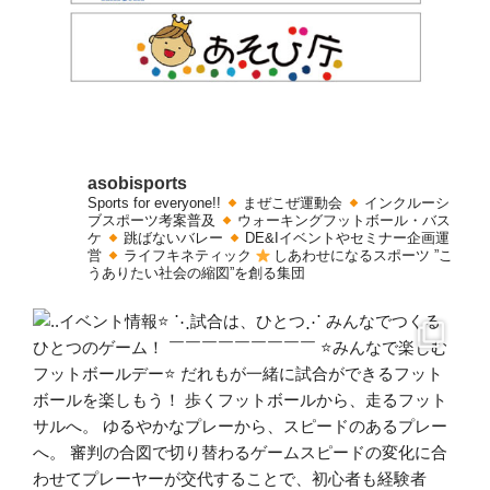
asobisports
Sports for everyone!!
まぜこぜ運動会
インクルーシ
ブスポーツ考案普及
ウォーキングフットボール・バス
ケ
跳ばないバレー
DE&Iイベントやセミナー企画運
営
ライフキネティック
しあわせになるスポーツ
”こ
うありたい社会の縮図”を創る集団