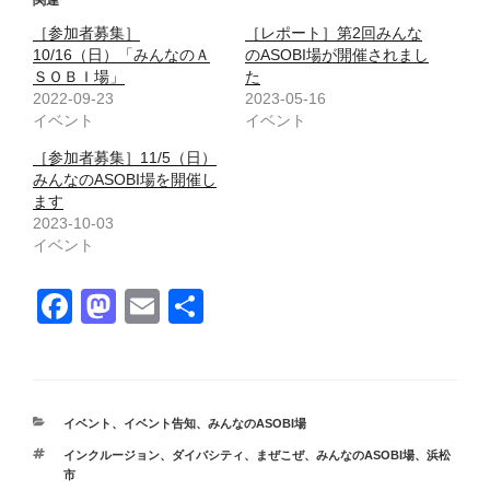
関連
［参加者募集］
［レポート］第2回みんな
10/16（日）「みんなのＡ
のASOBI場が開催されまし
ＳＯＢＩ場」
た
2022-09-23
2023-05-16
イベント
イベント
［参加者募集］11/5（日）
みんなのASOBI場を開催し
ます
2023-10-03
イベント
F
M
E
共
a
a
m
有
c
st
ail
e
o
カ
イベント
、
イベント告知
、
みんなのASOBI場
b
d
テ
タ
インクルージョン
、
ダイバシティ
、
まぜこぜ
、
みんなのASOBI場
、
浜松
ゴ
o
o
グ
市
リ