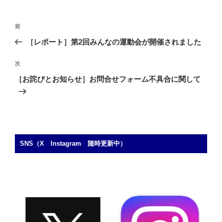
投
前
前
稿
の
［レポート］第2回みんなの運動会が開催されました
ナ
投
ビ
稿
次
次
ゲ
の
［お詫びとお知らせ］お問合せフォーム不具合に関して
投
ー
稿
シ
ョ
ン
SNS（X Instagram 随時更新中）