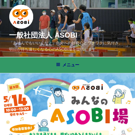
コ
ン
テ
ン
ツ
一般社団法人 ASOBI
へ
「あそんでもいいんだよ」自分への好奇心とワクワクに気付き、
ス
明日が待ち遠しくなる心のASOBI場を提供します
キ
ッ
メニュー
プ