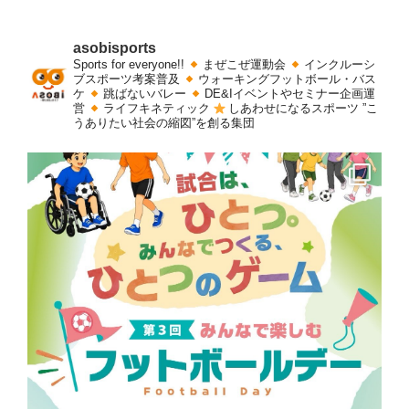
asobisports
Sports for everyone!!
まぜこぜ運動会
インクルーシ
ブスポーツ考案普及
ウォーキングフットボール・バス
ケ
跳ばないバレー
DE&Iイベントやセミナー企画運
営
ライフキネティック
しあわせになるスポーツ
”こ
うありたい社会の縮図”を創る集団