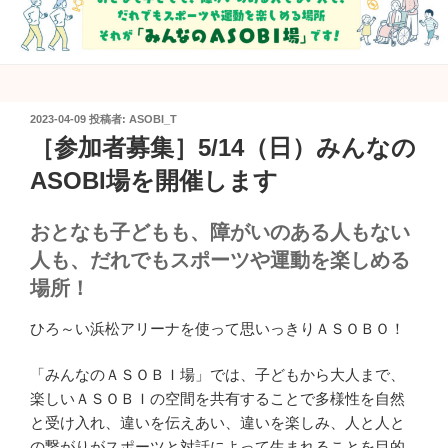
投
2023-04-09
投稿者:
ASOBI_T
稿
［参加者募集］5/14（日）みんなの
日:
ASOBI場を開催します
おとなも子どもも、障がいのある人もない
人も、だれでもスポーツや運動を楽しめる
場所！
ひろ～い浜松アリーナを使って思いっきりＡＳＯＢＯ！
「みんなのＡＳＯＢＩ場」では、子どもから大人まで、
楽しいＡＳＯＢＩの空間を共有することで多様性を自然
と受け入れ、違いを伝えあい、違いを楽しみ、人と人と
の繋がりがスポーツと対話によって生まれることを目的