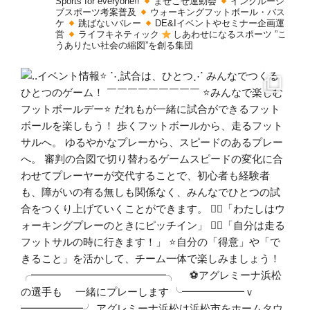
Sports for everyone!!
まぜこぜ運動会
インクルーシ
ブスポーツ考案普及
ウォーキングフットボール・バス
ケ
跳ばないバレー
DE&Iイベントやセミナー企画運
営
ライフキネティック
しあわせになるスポーツ
”こ
うありたい社会の縮図”を創る集団