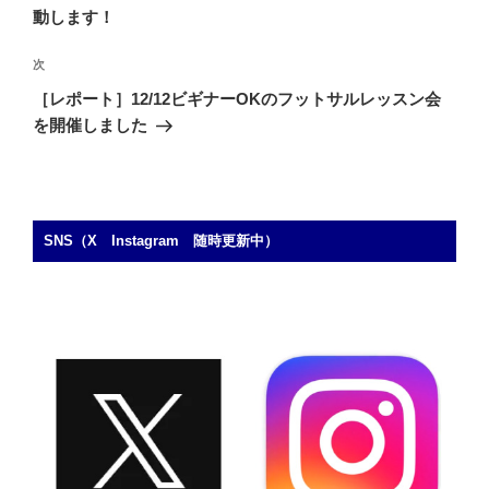
ナ
投
動します！
ビ
稿
ゲ
次
次
の
ー
［レポート］12/12ビギナーOKのフットサルレッスン会
投
シ
を開催しました
稿
ョ
ン
SNS（X Instagram 随時更新中）