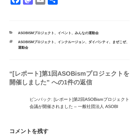
a
a
m
有
c
st
ail
e
o
カ
ASOBISMプロジェクト
、
イベント
、
みんなの運動会
b
d
テ
タ
ASOBISMプロジェクト
、
インクルージョン
、
ダイバシティ
、
まぜこぜ
、
ゴ
o
o
グ
運動会
リ
ー
o
n
k
“[レポート]第1回ASOBismプロジェクトを
開催しました” への1件の返信
ピンバック:
[レポート]第2回ASOBismプロジェクト
会議が開催されました – 一般社団法人 ASOBI
コメントを残す