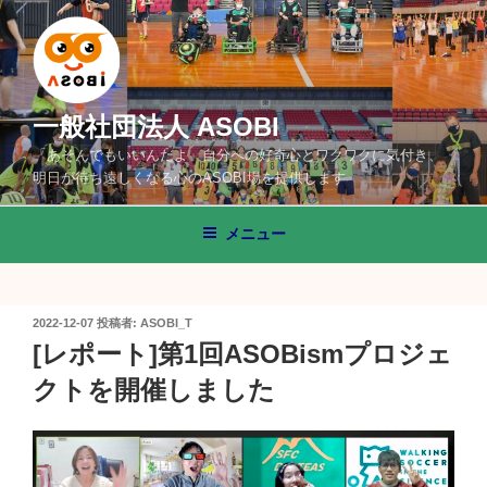
コ
ン
テ
ン
ツ
一般社団法人 ASOBI
へ
「あそんでもいいんだよ」自分への好奇心とワクワクに気付き、
ス
明日が待ち遠しくなる心のASOBI場を提供します
キ
ッ
メニュー
プ
投
2022-12-07
投稿者:
ASOBI_T
稿
[レポート]第1回ASOBismプロジェ
日:
クトを開催しました