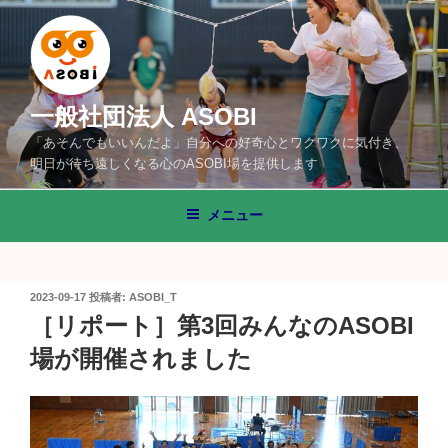
コ
ン
テ
ン
ツ
一般社団法人 ASOBI
へ
「あそんでもいいんだよ」自分への好奇心とワクワクに気付き、
ス
明日が待ち遠しくなる心のASOBI場を提供します
キ
ッ
メニュー
プ
投
2023-09-17
投稿者:
ASOBI_T
稿
［リポート］第3回みんなのASOBI
日:
場が開催されました