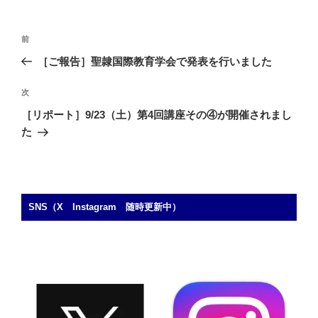
投
前
前
稿
の
［ご報告］聖隷国際教育学会で発表を行いました
ナ
投
ビ
稿
次
次
ゲ
の
［リポート］9/23（土）第4回講座その④が開催されまし
投
ー
た
稿
シ
ョ
ン
SNS（X Instagram 随時更新中）