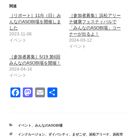
関連
［リポート］11/5（日）み
［参加者募集］浜松アリー
んなのASOBI場を開催しま
ナ健康フェスティバルで
した
「みんなのASOBI場」コー
2023-11-06
ナーが出るよ！
イベント
2024-03-12
イベント
［参加者募集］5/19 第6回
みんなのASOBI場を開催！
2024-04-16
イベント
F
M
E
共
a
a
m
有
c
st
ail
e
o
カ
イベント
、
みんなのASOBI場
b
d
テ
タ
インクルージョン
、
ダイバシティ
、
まぜこぜ
、
浜松アリーナ
、
浜松市
ゴ