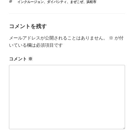
o
o
タ
インクルージョン
、
ダイバシティ
、
まぜこぜ
、
浜松市
リ
グ
ー
o
n
k
コメントを残す
メールアドレスが公開されることはありません。
※
が付
いている欄は必須項目です
コメント
※