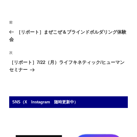
投
前
前
稿
の
［リポート］まぜこぜ＆ブラインドボルダリング体験
ナ
投
会
ビ
稿
ゲ
次
次
の
ー
［リポート］7/22（月）ライフキネティック/ヒューマン
投
シ
セミナー
稿
ョ
ン
SNS（X Instagram 随時更新中）