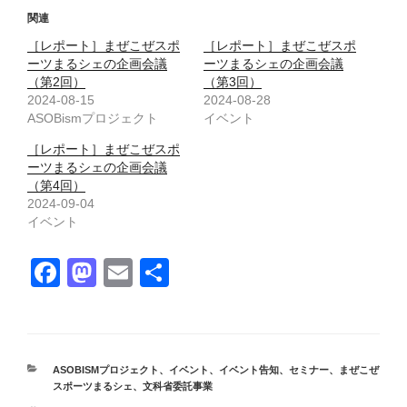
関連
［レポート］まぜこぜスポ
［レポート］まぜこぜスポ
ーツまるシェの企画会議
ーツまるシェの企画会議
（第2回）
（第3回）
2024-08-15
2024-08-28
ASOBismプロジェクト
イベント
［レポート］まぜこぜスポ
ーツまるシェの企画会議
（第4回）
2024-09-04
イベント
F
M
E
共
a
a
m
有
c
st
ail
e
o
カ
ASOBISMプロジェクト
、
イベント
、
イベント告知
、
セミナー
、
まぜこぜ
b
d
テ
スポーツまるシェ
、
文科省委託事業
ゴ