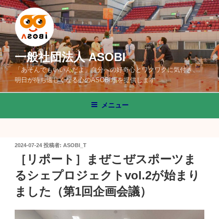
コ
ン
テ
ン
ツ
一般社団法人 ASOBI
へ
「あそんでもいいんだよ」自分への好奇心とワクワクに気付き、
ス
明日が待ち遠しくなる心のASOBI場を提供します
キ
ッ
メニュー
プ
投
2024-07-24
投稿者:
ASOBI_T
稿
［リポート］まぜこぜスポーツま
日:
るシェプロジェクトvol.2が始まり
ました（第1回企画会議）