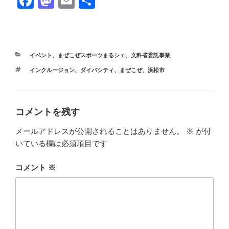
F
M
E
共
a
a
m
有
c
st
ail
e
o
カ
イベント
、
まぜこぜスポーツまるシェ
、
文科省委託事業
b
d
テ
タ
インクルージョン
、
ダイバシティ
、
まぜこぜ
、
浜松市
ゴ
o
o
グ
リ
ー
o
n
k
コメントを残す
メールアドレスが公開されることはありません。
※
が付
いている欄は必須項目です
コメント
※