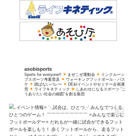
asobisports
Sports for everyone!!
まぜこぜ運動会
インクルーシ
ブスポーツ考案普及
ウォーキングフットボール・バス
ケ
跳ばないバレー
DE&Iイベントやセミナー企画運
営
ライフキネティック
しあわせになるスポーツ
”こ
うありたい社会の縮図”を創る集団