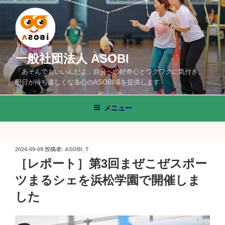
コ
ン
テ
ン
ツ
一般社団法人 ASOBI
へ
「あそんでもいいんだよ」自分への好奇心とワクワクに気付き、
ス
明日が待ち遠しくなる心のASOBI場を提供します
キ
ッ
メニュー
プ
投
2024-09-09
投稿者:
ASOBI_T
稿
［レポート］第3回まぜこぜスポー
日:
ツまるシェを浜松学園で開催しま
した