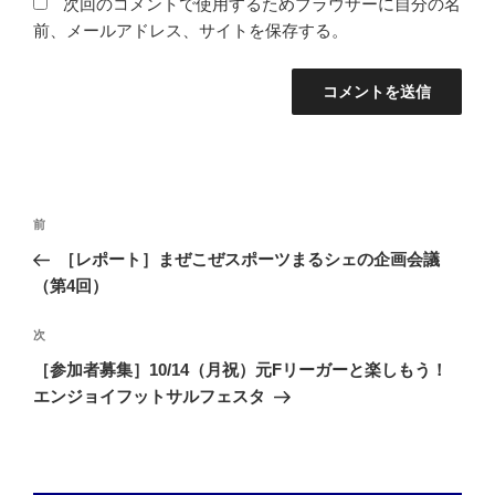
次回のコメントで使用するためブラウザーに自分の名
前、メールアドレス、サイトを保存する。
投
前
前
稿
の
［レポート］まぜこぜスポーツまるシェの企画会議
ナ
投
（第4回）
ビ
稿
ゲ
次
次
の
ー
［参加者募集］10/14（月祝）元Fリーガーと楽しもう！
投
シ
エンジョイフットサルフェスタ
稿
ョ
ン