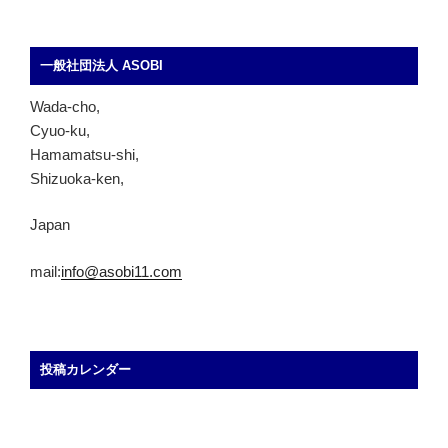
一般社団法人 ASOBI
Wada-cho,
Cyuo-ku,
Hamamatsu-shi,
Shizuoka-ken,
Japan
mail:
info@asobi11.com
投稿カレンダー