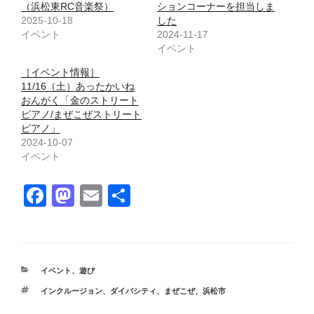
（浜松東RC音楽祭）
ションコーナーを担当しま
2025-10-18
した
イベント
2024-11-17
イベント
［イベント情報］
11/16（土）あったかいね
おんがく「金のストリート
ピアノ/まぜこぜストリート
ピアノ」
2024-10-07
イベント
F
M
E
共
a
a
m
有
c
st
ail
e
o
カ
イベント
、
遊び
b
d
テ
タ
インクルージョン
、
ダイバシティ
、
まぜこぜ
、
浜松市
ゴ
o
o
グ
リ