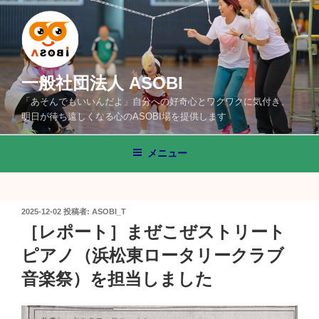
コ
ン
テ
ン
ツ
一般社団法人 ASOBI
へ
「あそんでもいいんだよ」自分への好奇心とワクワクに気付き、
ス
明日が待ち遠しくなる心のASOBI場を提供します
キ
ッ
メニュー
プ
投
2025-12-02
投稿者:
ASOBI_T
稿
［レポート］まぜこぜストリート
日:
ピアノ（浜松東ロータリークラブ
音楽祭）を担当しました