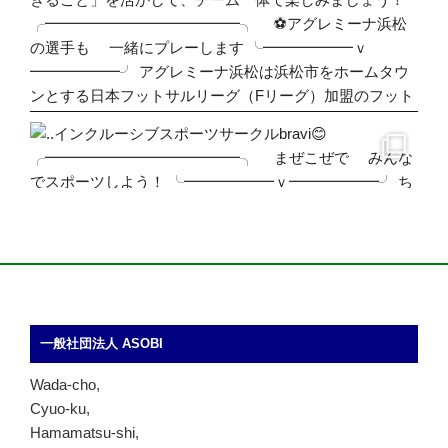
一般社団法人 ASOBI
Wada-cho,
Cyuo-ku,
Hamamatsu-shi,