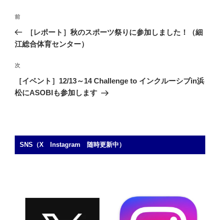
投
前
前
稿
の
［レポート］秋のスポーツ祭りに参加しました！（細
ナ
投
江総合体育センター）
ビ
稿
ゲ
次
次
の
ー
［イベント］12/13～14 Challenge to インクルーシブin浜
投
シ
松にASOBIも参加します
稿
ョ
ン
SNS（X Instagram 随時更新中）