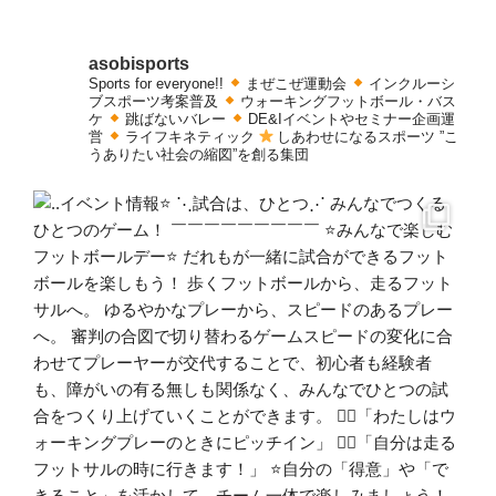
asobisports
Sports for everyone!!
まぜこぜ運動会
インクルーシ
ブスポーツ考案普及
ウォーキングフットボール・バス
ケ
跳ばないバレー
DE&Iイベントやセミナー企画運
営
ライフキネティック
しあわせになるスポーツ
”こ
うありたい社会の縮図”を創る集団