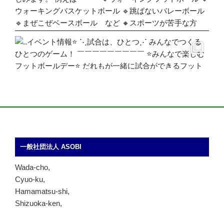
一般社団法人 ASOBI
Wada-cho,
Cyuo-ku,
Hamamatsu-shi,
Shizuoka-ken,