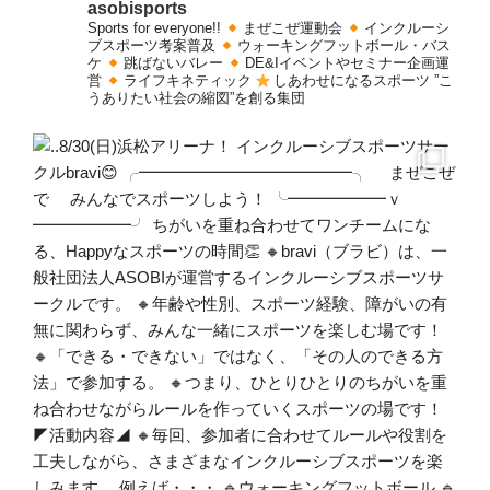
asobisports
Sports for everyone!!
まぜこぜ運動会
インクルーシ
ブスポーツ考案普及
ウォーキングフットボール・バス
ケ
跳ばないバレー
DE&Iイベントやセミナー企画運
営
ライフキネティック
しあわせになるスポーツ
”こ
うありたい社会の縮図”を創る集団