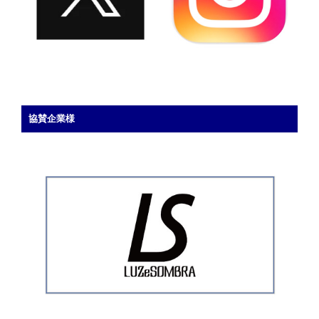
ご
ざ
い
ま
し
た”
の
協賛企業様