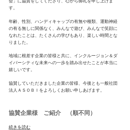
会」に協賛をしてくださり、心から御礼を申し上げま
す。
年齢、性別、ハンディキャップの有無や種類、運動神経
の有る無しに関係なく、みんなで遊び、みんなで笑顔に
なれたことは、たくさんの学びもあり、楽しい時間とな
りました。
地域に根差す企業の皆様と共に、インクルージョン＆ダ
イバーシティな未来への一歩を踏み出せたことが本当に
嬉しいです。
協賛していただきました企業の皆様、今後とも一般社団
法人ＡＳＯＢＩをよろしくお願い申しあげます。
協賛企業様 ご紹介 （順不同）
“企
続きを読む