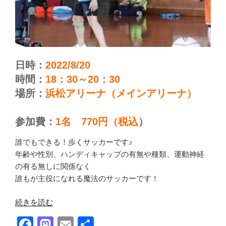
ま
す”
の
日時：
2022/8/20
時間：
18：30～20：30
場所：
浜松アリーナ（メインアリーナ）
参加費：
1名 770円（税込
）
誰でもできる！歩くサッカーです♪
年齢や性別、ハンディキャップの有無や種類、運動神経
の有る無しに関係なく
誰もが主役になれる魔法のサッカーです！
“ま
続きを読む
ぜ
F
M
E
共
こ