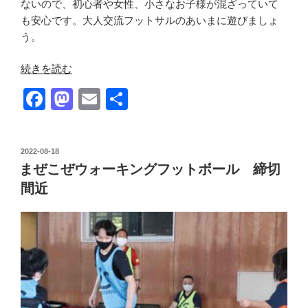
ないので、初心者や女性、小さなお子様が混ざっていて
も安心です。大人交流フットサルのあいまに遊びましょ
う。
“［参
続きを読む
加
F
M
E
共
者
a
a
m
有
募
集］
c
st
ail
1/11（水）
投
2022-08-18
e
o
稿
大
まぜこぜウォーキングフットボール 締切
日:
b
d
人
間近
交
o
o
流
o
n
FUTSAL
k
を
開
催
し