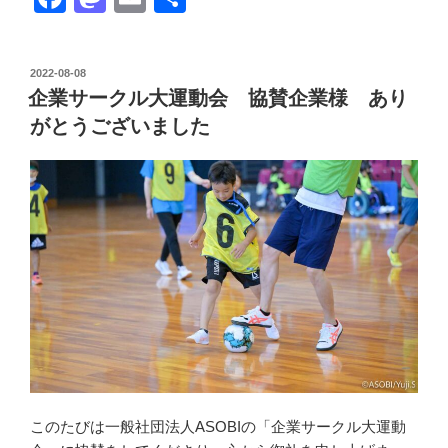
a
a
m
有
ぜ
ウ
c
st
ail
ォ
投
2022-08-08
e
o
稿
ー
企業サークル大運動会 協賛企業様 あり
日:
b
d
キ
がとうございました
ン
o
o
グ
o
n
フ
k
ッ
ト
ボ
ー
ル
締
切
間
近”
このたびは一般社団法人ASOBIの「企業サークル大運動
の