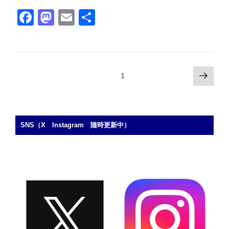
業
F
M
E
共
サ
a
a
m
有
ー
ク
c
st
ail
ル
e
o
大
投
次
固定ページ
1
b
d
運
の
稿
動
o
o
ペ
の
会
ー
o
n
ペ
協
ジ
SNS（X Instagram 随時更新中）
k
賛
ー
企
ジ
業
送
様
り
あ
り
が
と
う