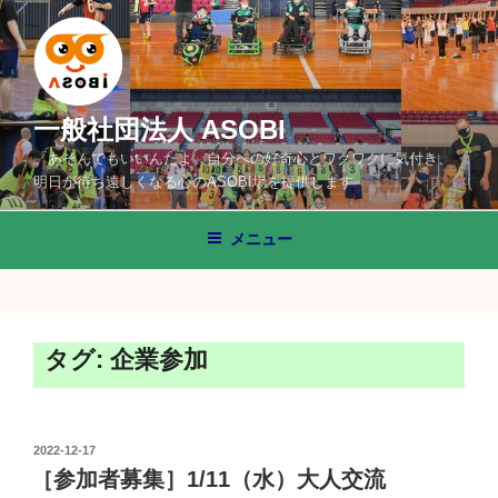
コ
ン
テ
ン
ツ
一般社団法人 ASOBI
へ
「あそんでもいいんだよ」自分への好奇心とワクワクに気付き、
ス
明日が待ち遠しくなる心のASOBI場を提供します
キ
ッ
メニュー
プ
タグ:
企業参加
投
2022-12-17
稿
［参加者募集］1/11（水）大人交流
日: