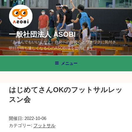
コ
ン
テ
ン
ツ
一般社団法人 ASOBI
へ
「あそんでもいいんだよ」自分への好奇心とワクワクに気付き、
ス
明日が待ち遠しくなる心のASOBI場を提供します
キ
ッ
メニュー
プ
はじめてさんOKのフットサルレッ
スン会
開催日: 2022-10-06
カテゴリー:
フットサル