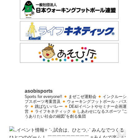
asobisports
Sports for everyone!!
まぜこぜ運動会
インクルーシ
ブスポーツ考案普及
ウォーキングフットボール・バス
ケ
跳ばないバレー
DE&Iイベントやセミナー企画運
営
ライフキネティック
しあわせになるスポーツ
”こ
うありたい社会の縮図”を創る集団