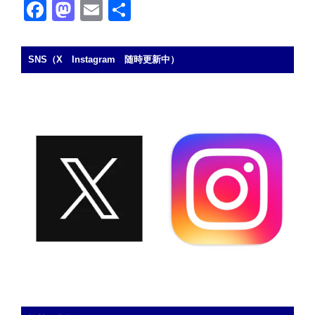
F
M
E
共
a
a
m
有
c
st
ail
SNS（X Instagram 随時更新中）
e
o
b
d
o
o
o
n
k