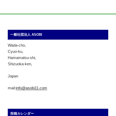
一般社団法人 ASOBI
Wada-cho,
Cyuo-ku,
Hamamatsu-shi,
Shizuoka-ken,
Japan
mail:
info@asobi11.com
投稿カレンダー