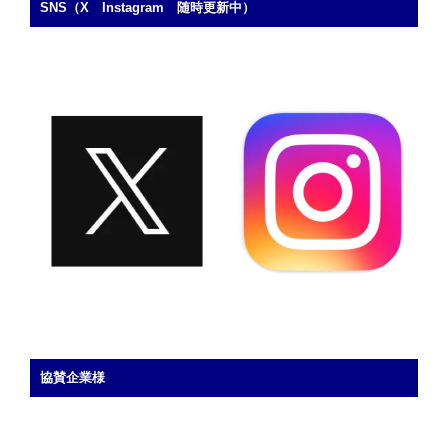
c
st
ail
SNS（X Instagram 随時更新中）
e
o
b
d
o
o
o
n
k
協賛企業様