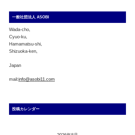
一般社団法人 ASOBI
Wada-cho,
Cyuo-ku,
Hamamatsu-shi,
Shizuoka-ken,
Japan
mail:
info@asobi11.com
投稿カレンダー
2026年8月