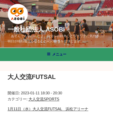
コ
ン
テ
ン
ツ
一般社団法人 ASOBI
へ
「あそんでもいいんだよ」自分への好奇心とワクワクに気付き、
ス
明日が待ち遠しくなる心のASOBI場を提供します
キ
ッ
メニュー
プ
大人交流FUTSAL
開催日: 2023-01-11 18:30 - 20:30
カテゴリー:
大人交流SPORTS
1月11日（水）大人交流FUTSAL 浜松アリーナ