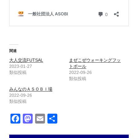
関連
大人交流FUTSAL
まぜこぜウォーキングフッ
2023-01-27
トボール
類似投稿
2022-09-26
類似投稿
みんなのＡＳＯＢＩ場
2022-09-26
類似投稿
F
M
E
共
a
a
m
有