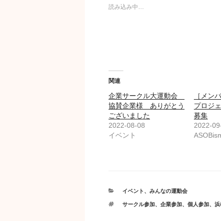
読み込み中…
関連
企業サークル大運動会
［メン
協賛企業様 ありがとう
プロジ
ございました
募集
2022-08-08
2022-09
イベント
ASOB
カ
イベント
、
みんなの運動会
テ
タ
サークル参加
、
企業参加
、
個人参加
、
浜
ゴ
グ
リ