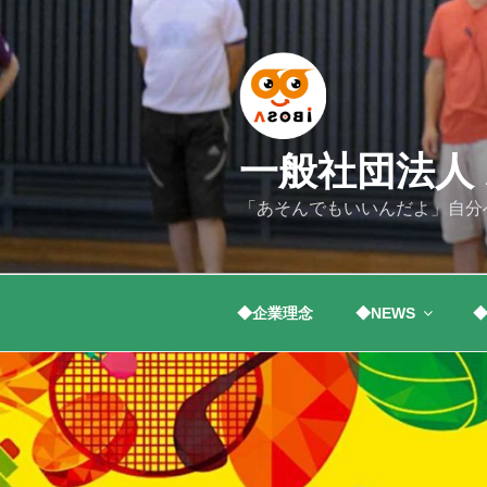
コ
ン
テ
ン
ツ
へ
一般社団法人 A
ス
キ
「あそんでもいいんだよ」自分
ッ
プ
◆企業理念
◆NEWS